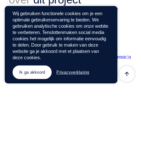
Kantoor
Plaats
Ravenstein
Exterieur
Wij gebruiken functionele cookies om je een
Princen
optimale gebruikerservaring te bieden. We
Nieuwbouw
gebruiken analytische cookies om onze webite
Type
Ontwerp
2018
te verbeteren. Tenslottenmaken social media
bedrijfspand
cookies het mogelijk om informatie eenvoudig
te delen. Door gebruik te maken van deze
website ga je akkoord met et plaatsen van
deze cookies.
Ik ga akkoord
Privacyverklaring
Plan een
vrijblijvende
afspraak