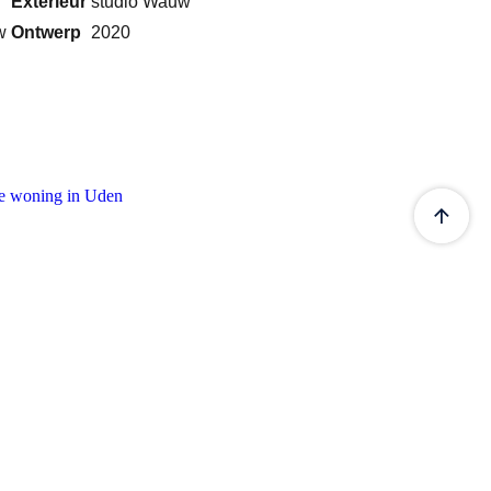
Exterieur
studio Wauw
w
Ontwerp
2020