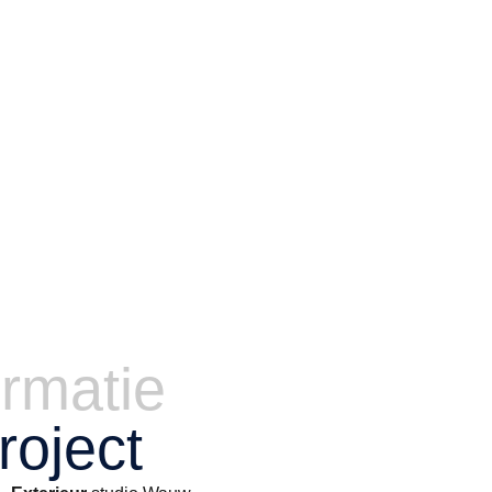
ormatie
project