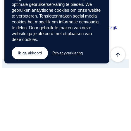
optimale gebruikerservaring te bieden. We
Type
Bedrijfspand
Ontwerp
2021
gebruiken analytische cookies om onze webite
te verbeteren. Tenslottenmaken social media
cookies het mogelijk om informatie eenvoudig
te delen. Door gebruik te maken van deze
website ga je akkoord met et plaatsen van
deze cookies.
Ik ga akkoord
Privacyverklaring
Plan een
vrijblijvende
afspraak
Een goed ontwerp begint met een goed gesprek.We
luisteren naar jouw wensen, denken mee over de
mogelijkheden en geven direct inzicht in de volgende